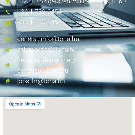
H-2310 Szigetszentmiklós, Teleki u. 60
+36 1 789 0454
+36 1 789 0455
general: info@tona.hu
sales: order@tona.hu
financial department:
penzugy@tona.hu
jobs: hr@tona.hu