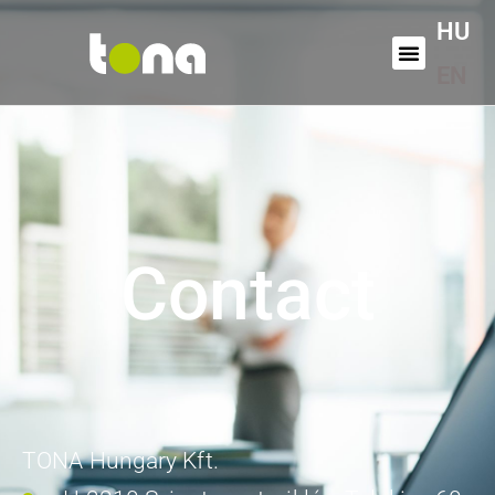
HU
EN
Contact
TONA Hungary Kft.